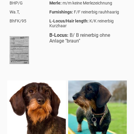
BHP/G
Merle:
m/m keine Merlezeichnung
Wa.T,
Furnishings:
F/F reinerbig rauhhaarig
BhFK/95
L-Locus/Hair length:
K/K reinerbig
Kurzhaar
B-Locus:
B/ B reinerbig ohne
Anlage "braun"