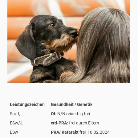
Leistungszeichen
Gesundheit / Genetik
Sp/J,
OI:
N/N reinerbig frei
ESw/J,
crd-PRA:
frei durch Eltern
ESw
PRA/ Katarakt
frei, 10.02.2024